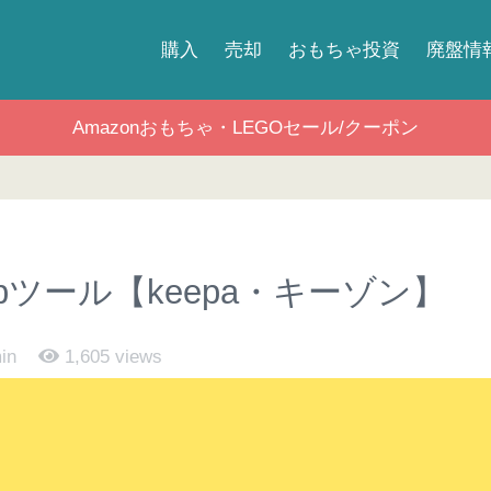
購入
売却
おもちゃ投資
廃盤情
Amazonおもちゃ・LEGOセール/クーポン
ツール【keepa・キーゾン】
in
1,605
views