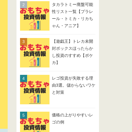
タカラトミー廃盤可能
性リスト一覧【プラレ
ール・トミカ・リカち
ゃん・アニア】
【遊戯王】トレカ未開
封ボックスほったらか
し投資のすすめ【ポケ
カ】
レゴ投資が失敗する理
由3選。儲からないワケ
と対策
価格の上がりやすいレ
ゴの例